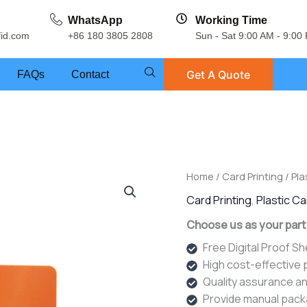
WhatsApp
Working Time
fid.com
+86 180 3805 2808
Sun - Sat 9:00 AM - 9:00
Get A Quote
FAQs
Contact
Home
/
Card Printing
/
Pla
Card Printing
,
Plastic C
Choose us as your part
Free Digital Proof S
High cost-effective
Quality assurance an
Provide manual pack