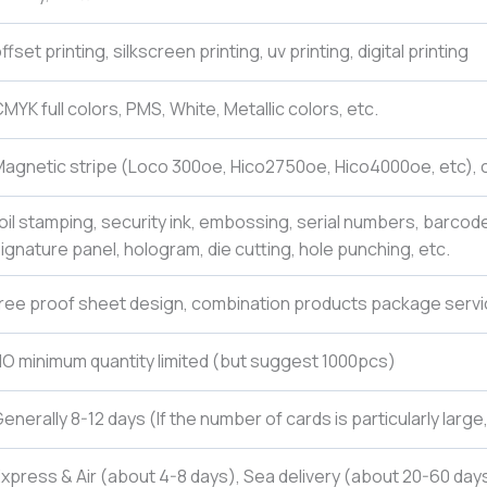
ffset printing, silkscreen printing, uv printing, digital printing
MYK full colors, PMS, White, Metallic colors, etc.
agnetic stripe (Loco 300oe, Hico2750oe, Hico4000oe, etc), c
oil stamping, security ink, embossing, serial numbers, barcod
ignature panel, hologram, die cutting, hole punching, etc.
ree proof sheet design, combination products package servi
O minimum quantity limited (but suggest 1000pcs)
enerally 8-12 days (If the number of cards is particularly larg
xpress & Air (about 4-8 days), Sea delivery (about 20-60 days