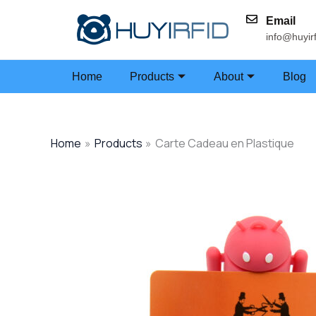
Skip
Email
to
info@huyir
content
Home
Products
About
Blog
Home
Products
Carte Cadeau en Plastique