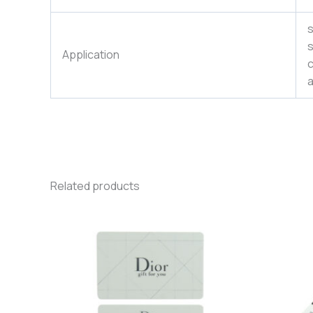
s
s
Application
c
a
Related products