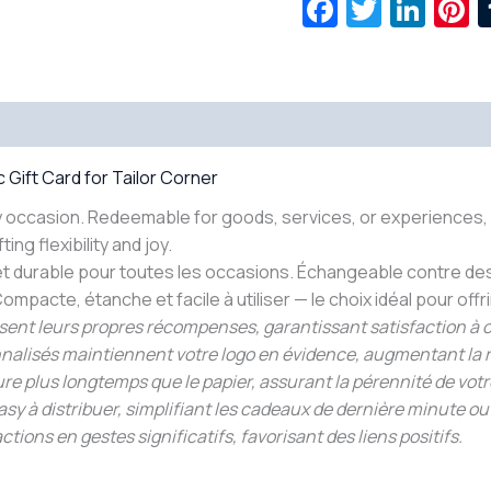
Facebook
Twitte
Lin
P
c Gift Card for Tailor Corner
 any occasion. Redeemable for goods, services, or experiences,
ng flexibility and joy.
t durable pour toutes les occasions. Échangeable contre des 
acte, étanche et facile à utiliser — le choix idéal pour offri
sissent leurs propres récompenses, garantissant satisfaction à 
sonnalisés maintiennent votre logo en évidence, augmentant la
ure plus longtemps que le papier, assurant la pérennité de vot
asy à distribuer, simplifiant les cadeaux de dernière minute ou
ions en gestes significatifs, favorisant des liens positifs.