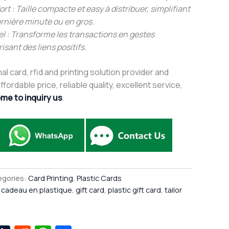
rt : Taille compacte et easy à distribuer, simplifiant
rnière minute ou en gros.
l : Transforme les transactions en gestes
risant des liens positifs.
al card, rfid and printing solution provider and
fordable price, reliable quality, excellent service,
me to inquiry us
.
egories:
Card Printing
,
Plastic Cards
 cadeau en plastique
,
gift card
,
plastic gift card
,
tailor