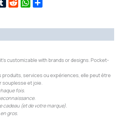
r
kedIn
interest
Tumblr
Reddit
WhatsApp
Share
 it’s customizable with brands or designs. Pocket-
produits, services ou expériences, elle peut être
r souplesse et joie.
chaque fois.
 reconnaissance.
re cadeau (et de votre marque).
 en gros.