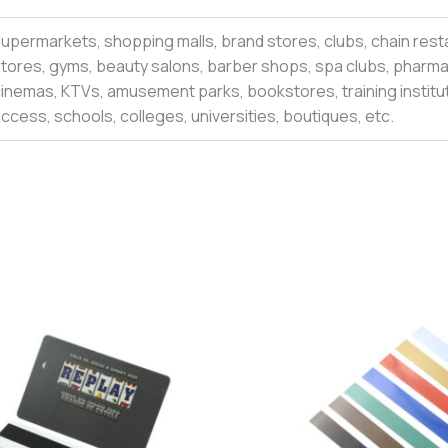
upermarkets, shopping malls, brand stores, clubs, chain rest
tores, gyms, beauty salons, barber shops, spa clubs, pharmac
inemas, KTVs, amusement parks, bookstores, training institut
ccess, schools, colleges,
universities
,
boutiques,
etc.