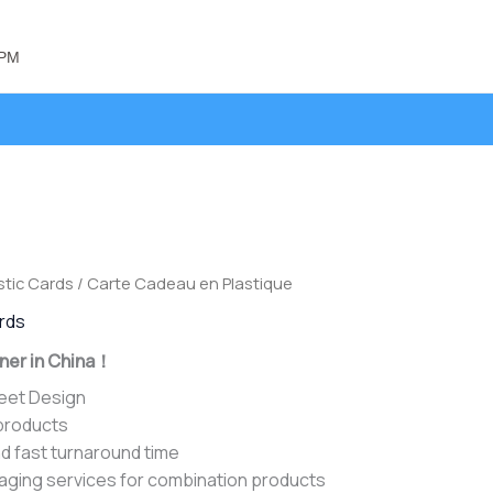
 PM
stic Cards
/ Carte Cadeau en Plastique
ards
ner in China！
heet Design
 products
d fast turnaround time
aging services for combination products