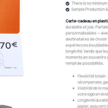
There is no minimum o
Sample Production &
Carte-cadeau en plast
durabilité et joie. Parf
personnalisables — avec
destinataires de choisir
expériences inoubliables
longévité, tandis que leu
moments en souvenirs a
rempli de possibilités.
Flexibilité totale
récompenses, gara
Visibilité de la 
votre logo en év
Longévité durable
papier, assurant 