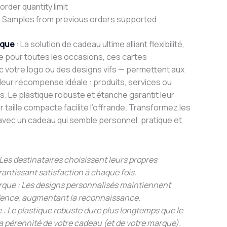
rder quantity limit
 Samples from previous orders supported
ique
: La solution de cadeau ultime alliant flexibilité,
aite pour toutes les occasions, ces cartes
 votre logo ou des designs vifs — permettent aux
 leur récompense idéale : produits, services ou
. Le plastique robuste et étanche garantit leur
r taille compacte facilite l’offrande. Transformez les
vec un cadeau qui semble personnel, pratique et
 : Les destinataires choisissent leurs propres
ntissant satisfaction à chaque fois.
marque : Les designs personnalisés maintiennent
idence, augmentant la reconnaissance.
 : Le plastique robuste dure plus longtemps que le
la pérennité de votre cadeau (et de votre marque).