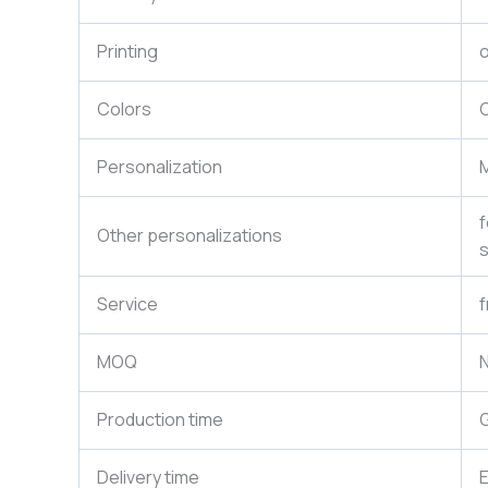
Printing
o
Colors
C
Personalization
M
f
Other personalizations
s
Service
f
MOQ
N
Production time
G
Delivery time
E