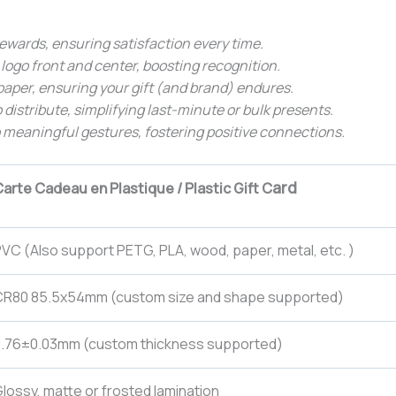
 rewards, ensuring satisfaction every time.
 logo front and center, boosting recognition.
 paper, ensuring your gift (and brand) endures.
 distribute, simplifying last-minute or bulk presents.
 meaningful gestures, fostering positive connections.
ard
arte Cadeau en Plastique / Plastic Gift C
VC (Also support PETG, PLA, wood, paper, metal, etc. )
CR80 85.5x54mm (custom size and shape supported)
0.76±0.03mm (custom thickness supported)
lossy, matte or frosted lamination