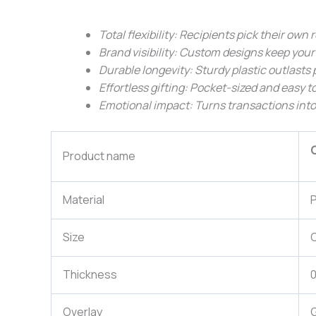
Total flexibility: Recipients pick their own
Brand visibility: Custom designs keep your
Durable longevity: Sturdy plastic outlasts
Effortless gifting: Pocket-sized and easy to
Emotional impact: Turns transactions into
C
Product name
Material
P
Size
Thickness
Overlay
G