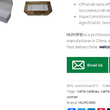
Offrande sans effo
les cadeaux de de
Impact émotionne
significatifs, favo
HUYI RFID
is a profession
manufacturer in China, af
fast delivery time,
welco
SKU:
plasticcard72
Cat
Tags:
carte cadeau
,
carte
corner
Brand:
HUYICARD